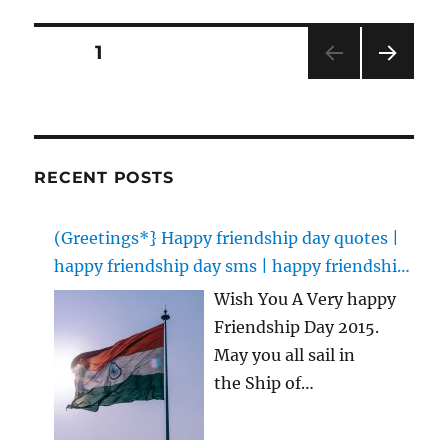
Posts
PAGE
1
NEXT
pagination
PAG
E
RECENT POSTS
(Greetings*} Happy friendship day quotes |
happy friendship day sms | happy friendship
day images
Wish You A Very happy
Friendship Day 2015.
May you all sail in
the Ship of
Friendship for ever
together without any