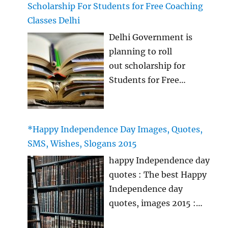
Colleges in Delhi. Tenth
Scholarship For Students for Free Coaching
list is being most
Cut Off will be
Classes Delhi
awaited, so here we
announced soon
…
Delhi Government is
bring you the Latest DU
planning to roll
Eleventh Cut Off List
out scholarship for
2015 which will give you
Students for Free
details about
coaching for
the Minimum Cut Off for
Engineering Colleges.
Delhi Universities
Delhi
Colleges in Delhi.
*Happy Independence Day Images, Quotes,
Government launched a
Eleventh Cut Off will be
SMS, Wishes, Slogans 2015
scholarship for students
announced soon
…
happy Independence day
of Class 11 and Class
quotes : The best Happy
12 for providing free
Independence day
coaching classes to rack
quotes, images 2015 :
various Engineering and
The best happy
Medical Entrance Exams.